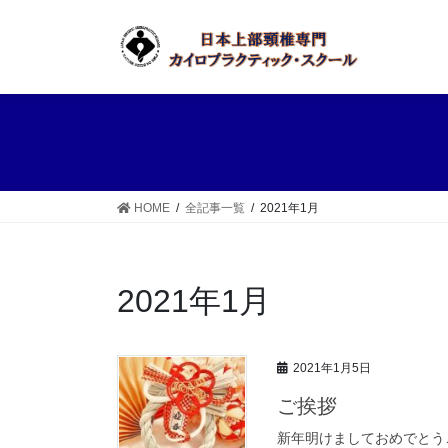
コ
ナ
ン
ビ
テ
ゲ
ン
ー
ツ
シ
へ
ョ
ス
ン
キ
に
ッ
移
HOME
全記事一覧
2021年1月
プ
動
2021年1月
2021年1月5日
ご挨拶
新年明けましておめでとう