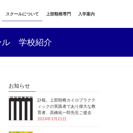
スクールについて
上部頸椎専門
入学案内
ール 学校紹介
お知らせ
訃報。上部頸椎カイロプラクテ
ィックの実践者であり偉大な教
育者、高橋祐一郎先生ご逝去
2024年3月21日