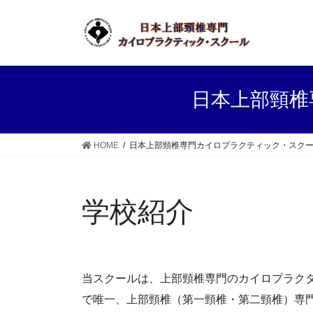
コ
ナ
ン
ビ
テ
ゲ
ン
ー
ツ
シ
へ
ョ
日本上部頸椎
ス
ン
キ
に
ッ
移
HOME
日本上部頸椎専門カイロプラクティック・スク
プ
動
学校紹介
当スクールは、上部頸椎専門のカイロプラク
で唯一、上部頸椎（第一頸椎・第二頸椎）専